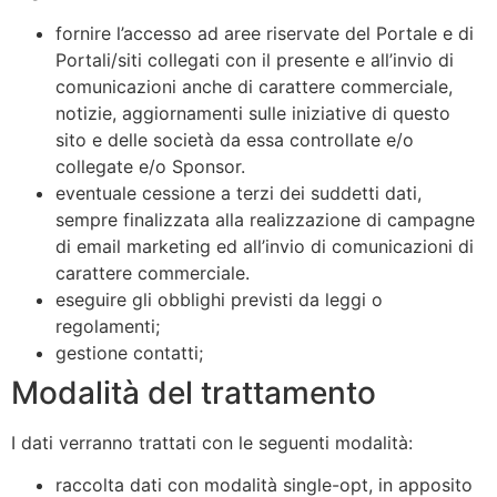
fornire l’accesso ad aree riservate del Portale e di
Portali/siti collegati con il presente e all’invio di
comunicazioni anche di carattere commerciale,
notizie, aggiornamenti sulle iniziative di questo
sito e delle società da essa controllate e/o
collegate e/o Sponsor.
eventuale cessione a terzi dei suddetti dati,
sempre finalizzata alla realizzazione di campagne
di email marketing ed all’invio di comunicazioni di
carattere commerciale.
eseguire gli obblighi previsti da leggi o
regolamenti;
gestione contatti;
Modalità del trattamento
I dati verranno trattati con le seguenti modalità:
raccolta dati con modalità single-opt, in apposito