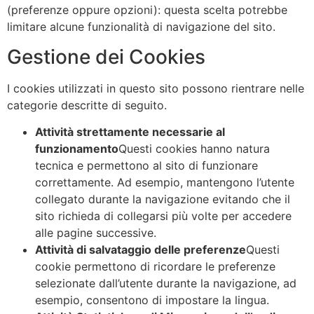
(preferenze oppure opzioni): questa scelta potrebbe
limitare alcune funzionalità di navigazione del sito.
Gestione dei Cookies
I cookies utilizzati in questo sito possono rientrare nelle
categorie descritte di seguito.
Attività strettamente necessarie al
funzionamento
Questi cookies hanno natura
tecnica e permettono al sito di funzionare
correttamente. Ad esempio, mantengono l’utente
collegato durante la navigazione evitando che il
sito richieda di collegarsi più volte per accedere
alle pagine successive.
Attività di salvataggio delle preferenze
Questi
cookie permettono di ricordare le preferenze
selezionate dall’utente durante la navigazione, ad
esempio, consentono di impostare la lingua.