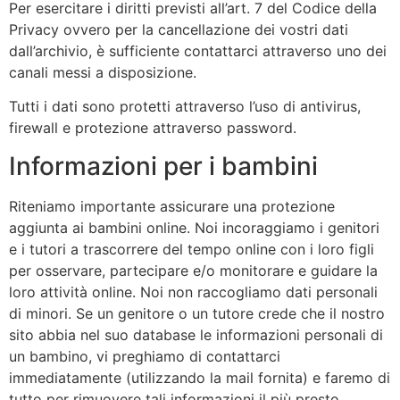
Per esercitare i diritti previsti all’art. 7 del Codice della
Privacy ovvero per la cancellazione dei vostri dati
dall’archivio, è sufficiente contattarci attraverso uno dei
canali messi a disposizione.
Tutti i dati sono protetti attraverso l’uso di antivirus,
firewall e protezione attraverso password.
Informazioni per i bambini
Riteniamo importante assicurare una protezione
aggiunta ai bambini online. Noi incoraggiamo i genitori
e i tutori a trascorrere del tempo online con i loro figli
per osservare, partecipare e/o monitorare e guidare la
loro attività online. Noi non raccogliamo dati personali
di minori. Se un genitore o un tutore crede che il nostro
sito abbia nel suo database le informazioni personali di
un bambino, vi preghiamo di contattarci
immediatamente (utilizzando la mail fornita) e faremo di
tutto per rimuovere tali informazioni il più presto